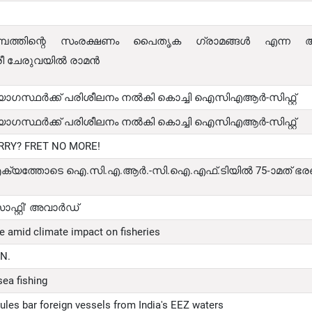
പത്തിന്റെ സംരക്ഷണം പൈതൃക ഗ്രാമങ്ങൾ എന്ന 
്രീ ചേരുവയിൽ രാമൻ
ോഗസ്ഥർക്ക് പരിശീലനം നൽകി കൊച്ചി ഐസിഎആർ-സിഫ്റ്റ്
ോഗസ്ഥർക്ക് പരിശീലനം നൽകി കൊച്ചി ഐസിഎആർ-സിഫ്റ്റ്
RRY? FRET NO MORE!
ച്ച് ഐക്യത്തോടെ ഐ.സി.എ.ആർ.-സി.ഐ.എഫ്.ടിയിൽ 75-ാമത്
ഫ്റ്റി' അവാർഡ്
e amid climate impact on fisheries
EN
.
sea fishing
rules bar foreign vessels from India's EEZ waters