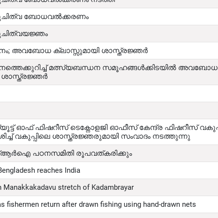
ൽ ശുചിത്വ ബോധവൽക്കരണം
ശുചിത്വയജ്ഞം
ധനം; അവബോധ ക്ലാസ്സുമായി ശാസ്ത്രജ്ഞർ
നത്തെക്കുറിച്ച് മത്സ്യബന്ധന സമൂഹങ്ങൾക്കിടയിൽ അവബോധം സ
ാസ്ത്രജ്ഞർ
്യൂട്ട് ഓഫ് ഫിഷറീസ് ടെക്നോളജി ഓഫീസ് കേന്ദ്ര ഫിഷറീസ് വകുപ്പ
ച്ച് വകുപ്പിലെ ശാസ്ത്രജ്ഞരുമായി സംവാദം നടത്തുന്നു
എഫ്ആർഐ പഠനസമിതി രൂപവത്കരിക്കും
Bengladesh reaches India
 in Manakkakadavu stretch of Kadambrayar
as fishermen return after drawn fishing using hand-drawn nets