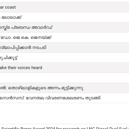
ar coast
ൽ ലോലാക്ക്
സ്ത്ര പ്രബന്ധ അവാർഡ്
് ഡോ. ജെ.കെ. ജെനയ്ക്ക്
്യാപിപ്പിക്കാൻ നടപടി
ക്കൂട്ട്
ke their voices heard
 തൊഴിലാളികളുടെ അന്നം മുട്ടിക്കുന്നു
് സെൻസസ്: ഭവനതല വിവരണശേഖരണം തുടങ്ങി
 Scientific Paper Award 2024 for research on LNG-Diesel Dual Fuel 