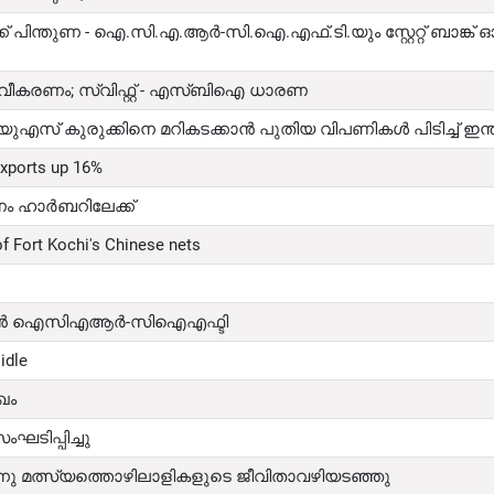
ൾക്ക് പിന്തുണ - ഐ.സി.എ.ആർ-സി.ഐ.എഫ്.ടി.യും സ്റ്റേറ്റ് ബാങ്ക് 
പ്പ് നവീകരണം; സ്വിഫ്റ്റ് - എസ്ബിഐ ധാരണ
ുഎസ് കുരുക്കിനെ മറികടക്കാൻ പുതിയ വിപണികൾ പിടിച്ച് ഇന്
xports up 16%
നം ഹാർബറിലേക്ക്
of Fort Kochi's Chinese nets
ക്കാൻ ഐസിഎആർ-സിഐഎഫ്ടി
idle
ഖം
ിപ്പിച്ചു
ു മത്സ്യത്തൊഴിലാളികളുടെ ജീവിതാവഴിയടഞ്ഞു