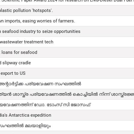
astic pollution 'hotspots'.
n imports, easing worries of farmers.
 seafood industry to seize opportunities
wastewater treatment tech
t loans for seafood
d slipway cradle
 export to US
്റാർട്ടിക്ക പര്യവേഷണ സംഘത്തിൽ
 ഇന്ത്യൻ ശാസ്ത്ര പര്യവേഷണത്തിൽ കൊച്ചിയിൽ നിന്ന് ശാസ്ത്രജ
രപര്യവേഷണത്തിന് ഡോ. ടോംസ് സി ജോസഫ്
dia's Antarctica expedition
 സംഘത്തിൽ മലയാളിയും