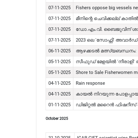
07-11-2025
Fishers oppose big vessels ne
07-11-2025
മീനിന്റെ ചെവിക്കല്ല് കാതി
07-11-2025
ഡോ.എം.വി. ബൈജുവിന് ശാ
07-11-2025
2023 ലെ 'സോഫ്റ്റി' അവാർഡ
06-11-2025
ആഴക്കടൽ മത്സ്യബന്ധനം: വ
05-11-2025
സീഫുഡ് മേളയിൽ 'നീരാളി' രുചി
05-11-2025
Shore to Sale Fisherwomen ma
04-11-2025
Rain response
04-11-2025
കായൽ നിറയുന്ന പോളപ്പായൽ:
01-11-2025
ഡിജിറ്റൽ മറൈൻ ഫിഷറീസ
October 2025
31-10-2025
ICAR-CIFT scientist wins Best