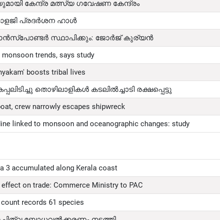
ായി കേന്ദ്ര മത്സ്യ ഗവേഷണ കേന്ദ്രം
ക്നോളജി പ്രദർശന ഹാൾ
രാൻസ്പോണ്ടർ സ്ഥാപിക്കും: ജോർജ് കുര്യൻ
to monsoon trends, says study
yakam' boosts tribal lives
പ്പലിടിച്ചു തൊഴിലാളികൾ കടലിൽച്ചാടി രക്ഷപ്പെട്ടു
 boat, crew narrowly escapes shipwreck
dine linked to monsoon and oceanographic changes: study
a 3 accumulated along Kerala coast
rm effect on trade: Commerce Ministry to PAC
 count records 61 species
 ശുചിത്വ ബോധവൽക്കരണം നടത്തി