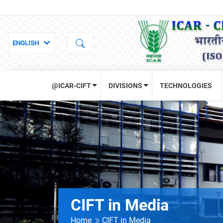
@ICAR-CIFT
DIVISIONS
TECHNOLOGIES
CIFT in Media
Home
CIFT in Media